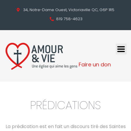
34, Notre-Dame Ouest, Victoriaville QC, G6P 1R5
819 758-4623
Faire un don
PRÉDICATIONS
La prédication est en fait un discours tiré des Saintes