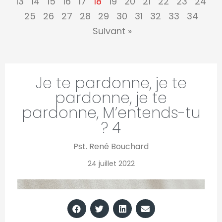
13
14
15
16
17
18
19
20
21
22
23
24
25
26
27
28
29
30
31
32
33
34
Suivant »
Je te pardonne, je te
pardonne, je te
pardonne, M’entends-tu
? 4
Pst. René Bouchard
24 juillet 2022