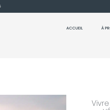
5
ACCUEIL
À P
Vivre