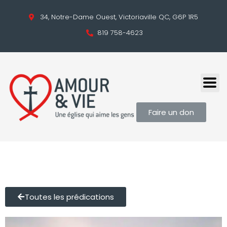
34, Notre-Dame Ouest, Victoriaville QC, G6P 1R5
819 758-4623
Faire un don
Toutes les prédications