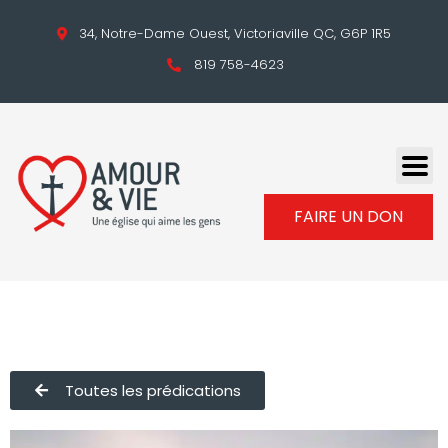
34, Notre-Dame Ouest, Victoriaville QC, G6P 1R5
819 758-4623
FAIRE UN DON
Toutes les prédications