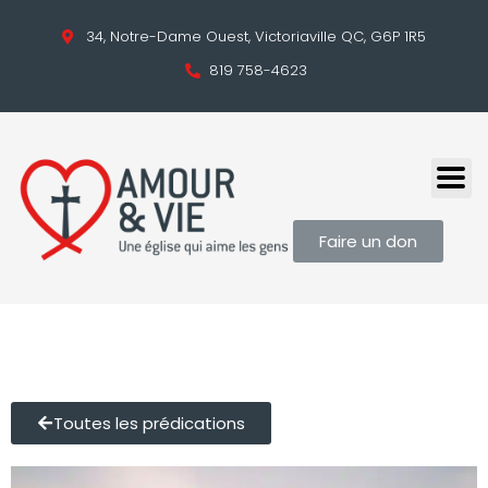
34, Notre-Dame Ouest, Victoriaville QC, G6P 1R5
819 758-4623
Faire un don
Toutes les prédications