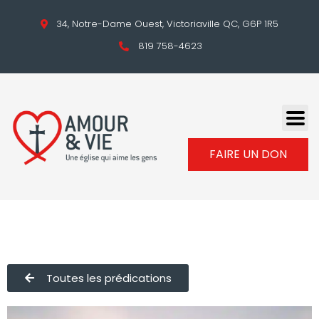
34, Notre-Dame Ouest, Victoriaville QC, G6P 1R5
819 758-4623
FAIRE UN DON
Toutes les prédications