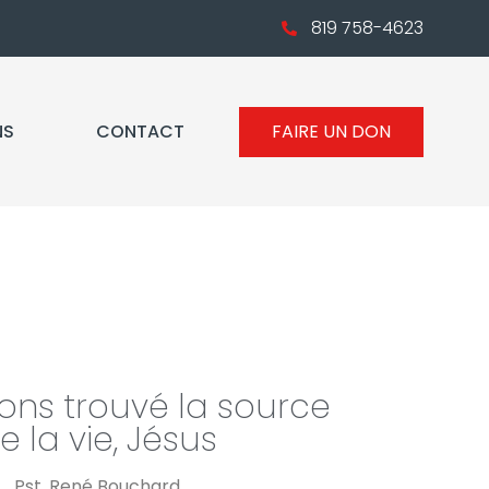
819 758-4623
NS
CONTACT
FAIRE UN DON
ons trouvé la source
e la vie, Jésus
Pst. René Bouchard