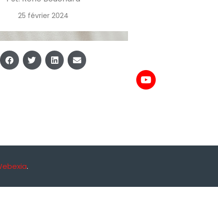
25 février 2024
Webexia
.