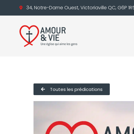
34, Notre-Dame Ouest, Victoriaville QC, G6P 1R
Toutes les prédications