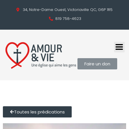
34, Notre-Dame Ouest, Victoriaville QC, G6P 1R5
819 758-4623
Faire un don
Toutes les prédications