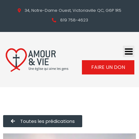
34, Notre-Dame Ouest, Victoriaville QC, G6P 1R5
819 758-4623
FAIRE UN DON
Toutes les prédications