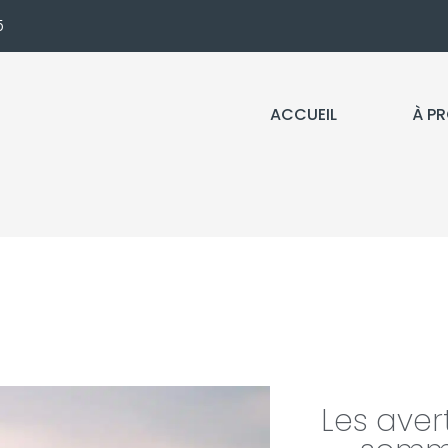
5
ACCUEIL
À P
Les ave