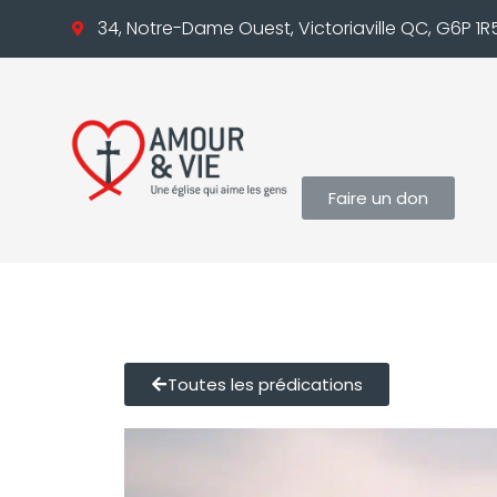
34, Notre-Dame Ouest, Victoriaville QC, G6P 1R
Faire un don
Toutes les prédications