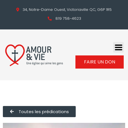
34, Notre-Dame Ouest, Victoriaville QC, G6P 1R5
819 758-4623
FAIRE UN DON
Toutes les prédications