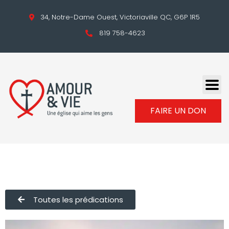
34, Notre-Dame Ouest, Victoriaville QC, G6P 1R5
819 758-4623
FAIRE UN DON
Toutes les prédications