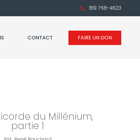
819 758-4623
NS
CONTACT
FAIRE UN DON
icorde du Millénium,
partie 1
Pst. René Bouchard