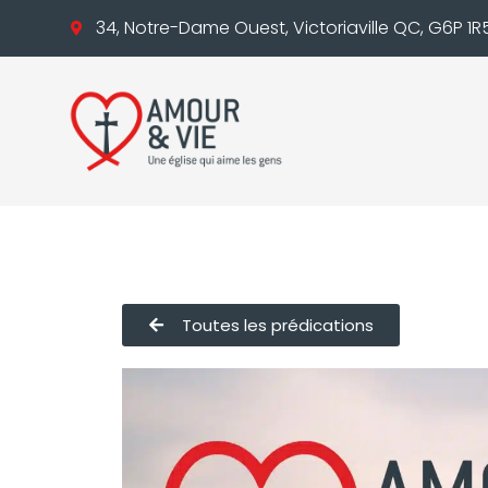
34, Notre-Dame Ouest, Victoriaville QC, G6P 1R
Toutes les prédications