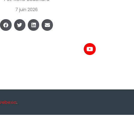
7 juin 2026
Webexia
.