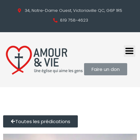
34, Notre-Dame Ouest, Victoriaville QC, G6P 1R5
819 758-4623
Faire un don
Toutes les prédications