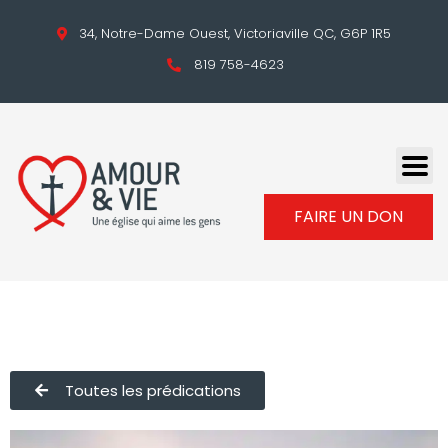
34, Notre-Dame Ouest, Victoriaville QC, G6P 1R5
819 758-4623
FAIRE UN DON
Toutes les prédications