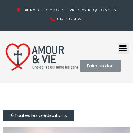
34, Notre-Dame Ouest, Victoriaville QC, G6P 1R5
819 758-4623
Faire un don
Toutes les prédications