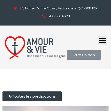
34, Notre-Dame Ouest, Victoriaville QC, G6P 1R5
819 758-4623
Faire un don
Toutes les prédications