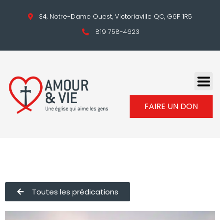
34, Notre-Dame Ouest, Victoriaville QC, G6P 1R5
819 758-4623
FAIRE UN DON
Toutes les prédications