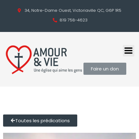
34, Notre-Dame Ouest, Victoriaville QC, G6P 1R5
819 758-4623
Faire un don
Toutes les prédications