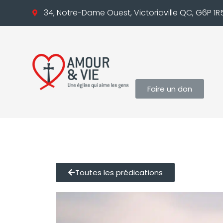
34, Notre-Dame Ouest, Victoriaville QC, G6P 1R
Faire un don
Toutes les prédications