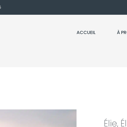
5
ACCUEIL
À P
Élie, 