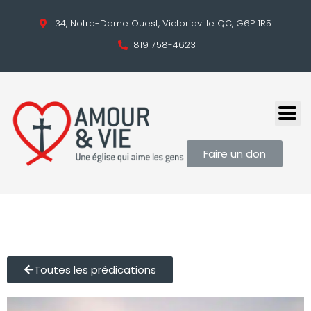
34, Notre-Dame Ouest, Victoriaville QC, G6P 1R5
819 758-4623
Faire un don
Toutes les prédications