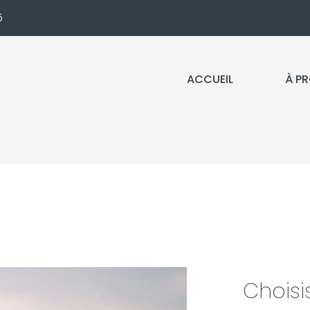
5
ACCUEIL
À P
Choisi