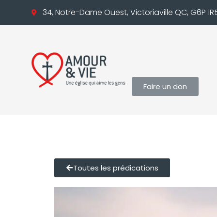
34, Notre-Dame Ouest, Victoriaville QC, G6P 1R
Faire un don
Toutes les prédications