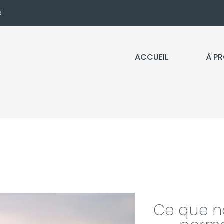
5
ACCUEIL
À P
Ce que n