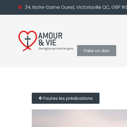
34, Notre-Dame Ouest, Victoriaville QC, G6P 1R
Faire un don
Toutes les prédications