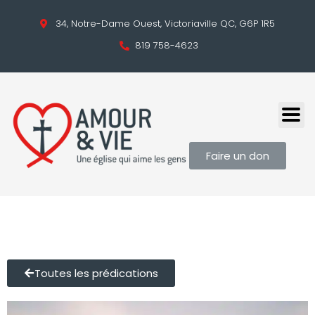
34, Notre-Dame Ouest, Victoriaville QC, G6P 1R5
819 758-4623
Faire un don
Toutes les prédications