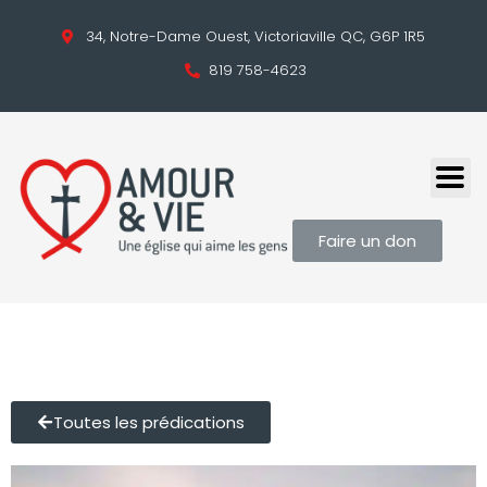
34, Notre-Dame Ouest, Victoriaville QC, G6P 1R5
819 758-4623
Faire un don
Toutes les prédications