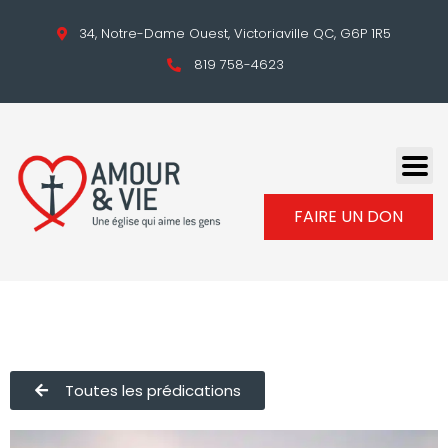
34, Notre-Dame Ouest, Victoriaville QC, G6P 1R5
819 758-4623
FAIRE UN DON
Toutes les prédications